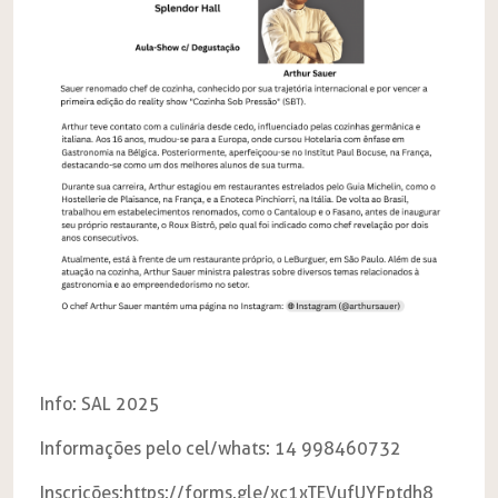
Info: SAL 2025
Informações pelo cel/whats: 14 998460732
Inscrições:
https://forms.gle/xc1xTEVufUYFptdh8