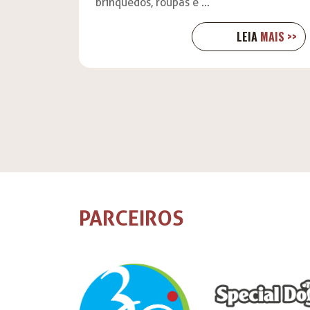
brinquedos, roupas e ...
LEIA
MAIS >>
PARCEIROS