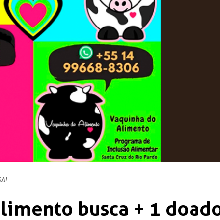
A!
limento busca + 1 doad